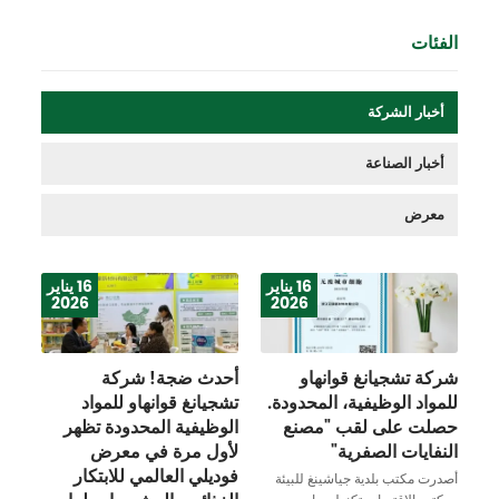
الفئات
أخبار الشركة
أخبار الصناعة
معرض
16 يناير
16 يناير
2026
2026
شركة تشجيانغ قوانهاو
أحدث ضجة! شركة
للمواد الوظيفية، المحدودة.
تشجيانغ قوانهاو للمواد
حصلت على لقب "مصنع
الوظيفية المحدودة تظهر
النفايات الصفرية"
لأول مرة في معرض
فوديلي العالمي للابتكار
أصدرت مكتب بلدية جياشينغ للبيئة