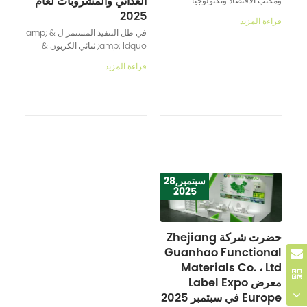
الغذائي والمشروبات لعام
ومكتب الاقتصاد وتكنولوجيا
المعلومات رسميا قائمة عام 2024
2025
قراءة المزيد
ل amp; ldquo; مصانع خالية من
في ظل التنفيذ المستمر ل & amp;
النفايات. amp; rdquo؛ تشجيانغ
amp; ldquo; ثنائي الكربون &
قوان
amp; amp; rdquo؛ الاستراتيجية
قراءة المزيد
والطلب الاستهلاكي المتطور
بسرعة، تشهد صناعة تغليف الأغذية
تحولا شاملا
سبتمبر,28
2025
حضرت شركة Zhejiang
Guanhao Functional
Materials Co. ، Ltd
معرض Label Expo
Europe في سبتمبر 2025