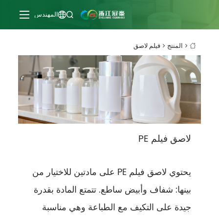
المهندس


المنتج
فيلم لاصق

لاصق فيلم PE
يحتوي لاصق فيلم PE على مادتين للاختيار من
بينها: شفاف وأبيض ساطع. تتمتع المادة بقدرة
جيدة على التكيف مع الطباعة وهي مناسبة