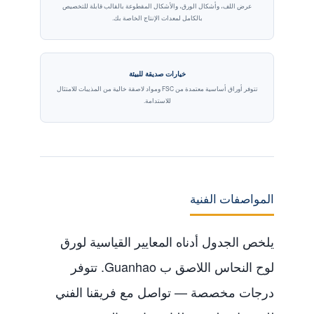
عرض اللف، وأشكال الورق، والأشكال المقطوعة بالقالب قابلة للتخصيص
بالكامل لمعدات الإنتاج الخاصة بك.
خيارات صديقة للبيئة
تتوفر أوراق أساسية معتمدة من FSC ومواد لاصقة خالية من المذيبات للامتثال
للاستدامة.
المواصفات الفنية
يلخص الجدول أدناه المعايير القياسية لورق
لوح النحاس اللاصق ب Guanhao. تتوفر
درجات مخصصة — تواصل مع فريقنا الفني