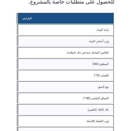
للحصول على متطلبات خاصة بالمشروع.
البارامتر
مادة الوجه
ورق فني م
وزن أساس الوجه
60 / 70 / 80 / 90 / 105 / 128
الكاليبر الشامل (بما في ذلك البطانة)
130 – 220
السطوع (ISO)
≥ 90
اللمعان (75°)
75 – 90
نوع لاصق
PSA أكريليك دائم قائم على الماء
التصاق التقشير (180°)
≥ 10
تاك (التاك الحلمي)
≥ 8
وزن الطبقة اللاصقة
18 – 22