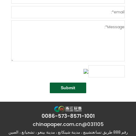
0086-573-8571-1001
031105@chinapaper.com.cn
رقم 888 طريق تسانغتشينغ ، مدينة شينكانغ ، مدينة بينغو ، تشجيانغ ، الصين