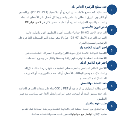
حدد سطح الركيزة الخاص بك
1
حدد ما إذا كنت تضع علامات على الزجاج أو البلاستيك (PP، PE، PET)، أو المعدن
أو الكرتون. الورق المطلي بالنحاس يلتصق بشكل أفضل على الأسطح الملساء
والصلبة. بالنسبة للحاويات الطرية أو القابلة للعصر، فكر في
لاصق فيلم PE
.
اختر الوزن الأساسي
2
الدرجات الأخف (60–80 جم/م²) تناسب أجهزة التطبيق الأوتوماتيكية عالية
السرعة. الدرجات الأثقل (90–128 جم/م²) توفر صلابة أكبر للمنتجات الفاخرة على
الرفوف والتطبيق اليدوي.
اختر النهاية الخاصة بك
3
اللمسة النهائية اللامعة تعزز حيوية اللون والجودة المدركة. التشطيبات غير
اللامعة/شبه المطفية توفر مظهرا راقيا وبسيطا وتقلل من وضوح البصمات.
اختر قوة اللاصق لديك
4
اللاصق الدائم القياسي يناسب معظم التطبيقات. تتوفر درجات قابلة للإزالة
والقابلة لإعادة وضعها لبطاقات الأسعار، أو الملصقات الترويجية، أو الحاويات
القابلة لإعادة الاستخدام.
حدد التغليف والتنسيق
5
اختر بطانة السيليكون الزجاجية أو PET أو CCK بناء على معدات الصرف الخاصة
بك. حدد تنسيق اللفة أو الورقة، حجم النواة، والقطر الخارجي ليتناسب مع جهاز
التطبيق.
طلب عينة واختبار
6
دائما تحقق من العينة الفعلية على الحاوية الفعلية وطريقة الطباعة قبل تقديم
طلب الإنتاج.
تواصل مع جوانهاو
للحصول على مجموعة عينات مجانية.