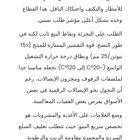
للأمطار والتكثف واحتكاك الناقل. هذا القطاع
وحده يشكل أعلى مؤشر طلب نسبي.
الطلب على التجزئة ونقاط البيع ثابت لكنه في
طور النضج. قوة التقشير الممتازة للمنتج (≥15
نيوتن/25 مم) ونطاق درجة حرارة التشغيل
الواسع (−20°C إلى 120°C) تجعله مناسبا جدا
لملصقات الرفوف ومخزون الإيصالات، رغم
أن التحول نحو الإيصالات الرقمية في بعض
الأسواق يفرض بعض العقبات المعاكسة.
وضع العلامات على الأغذية والمشروبات هو
تخصص سريع النمو: حيث تتطلب تغليف السلع
المبردة والمجمدة مقاومة الزيت والرطوبة