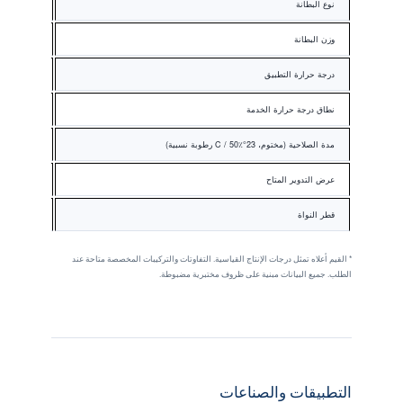
نوع البطانة
غلاسين / PET / CCK
وزن البطانة
78 / 90 / 100
درجة حرارة التطبيق
من +5 إلى +40
نطاق درجة حرارة الخدمة
−20 إلى +80
مدة الصلاحية (مختوم، 23°C / 50٪ رطوبة نسبية)
12
عرض التدوير المتاح
10 – 1,100 (مخصص)
قطر النواة
25 / 38 / 76 / 152
* القيم أعلاه تمثل درجات الإنتاج القياسية. التفاوتات والتركيبات المخصصة متاحة عند
الطلب. جميع البيانات مبنية على ظروف مختبرية مضبوطة.
التطبيقات والصناعات