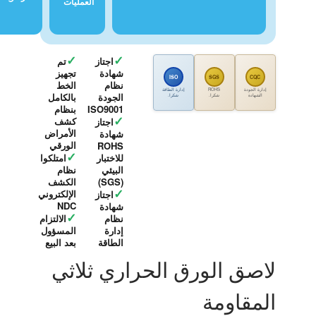
العمليات
✓
✓
اجتاز
تم
شهادة
تجهيز
ISO
SGS
CQC
نظام
الخط
إدارة الجودة
ROHS
إدارة الطاقة
الجودة
بالكامل
الشهادة
شكرا.
شكرا.
ISO9001
بنظام
✓
كشف
اجتاز
الأمراض
شهادة
الورقي
ROHS
✓
للاختبار
امتلكوا
البيئي
نظام
(SGS)
الكشف
✓
الإلكتروني
اجتاز
NDC
شهادة
✓
نظام
الالتزام
إدارة
المسؤول
الطاقة
بعد البيع
لاصق الورق الحراري ثلاثي
المقاومة