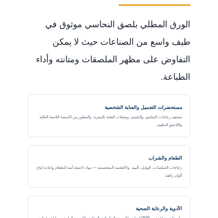
الورق المطلي بلصق النحاسي موثوق في
طيف واسع من الصناعات حيث لا يمكن
التفاوض على مظهر الملصقات ومتانته وأداء
الطباعة.
مستحضرات التجميل والعناية الشخصية
تستفيد زجاجات الشامبو، والبلسم، ومنتجات العناية بالبشرة، والعطور من اللمسة اللامعة العالية
واللاصق النظيف.
الطعام والشراب
زجاجات الصلصات، التوابل، النبيذ، والأطعمة المتخصصة — مواد لاصقة آمنة للطعام وإعادة إنتاج
ألوان زاهية.
الأدوية والرعاية الصحية
ملصقات متوافقة مع GMP لتغليف الأدوية والمكملات الغذائية والأجهزة الطبية مع طباعة باركود