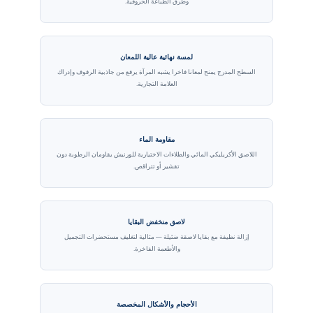
وطرق الطباعة الحروفية.
لمسة نهائية عالية اللمعان
السطح المدرج يمنح لمعانا فاخرا يشبه المرآة يرفع من جاذبية الرفوف وإدراك
العلامة التجارية.
مقاومة الماء
اللاصق الأكريليكي المائي والطلاءات الاختيارية للورنيش يقاومان الرطوبة دون
تقشير أو تتراقص.
لاصق منخفض البقايا
إزالة نظيفة مع بقايا لاصقة ضئيلة — مثالية لتغليف مستحضرات التجميل
والأطعمة الفاخرة.
الأحجام والأشكال المخصصة