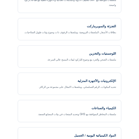
واضحة.
التجزئة والسوبرماركت
بطاقات الأسعار، الملصقات الترويجية، وملصقات الرفوف ذات وضوح وثبات طويل الصلاحيات.
اللوجستيات والتخزين
ملصقات الشحن والجرد مع وضوح الباركود لبيئات المسح عالي السرعة.
الإلكترونيات والأجهزة المنزلية
تحديد المكونات، الرقم التسلسلي، وملصقات الامتثال على مجموعة من الركائز.
الكيمياء والصناعات
ملصقات المخاطر المتوافقة مع GHS وتحديد المنتجات في بيئات المصانع الصعبة.
المواد الكيميائية اليومية / الغسيل