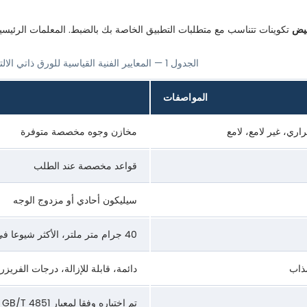
بيض
تكوينات تتناسب مع متطلبات التطبيق الخاصة بك بالضبط. المعلمات الرئيسي
الجدول 1 — المعايير الفنية القياسية للورق ذاتي الالتصاق مع الزجاج الأبيض
المواصفات
ي، غير لامع، لامع
مخازن وجوه مخصصة متوفرة
قواعد مخصصة عند الطلب
سيليكون أحادي أو مزدوج الوجه
40 جرام متر ملتر، الأكثر شيوعا في اللوجستيات
ذاب
دائمة، قابلة للإزالة، درجات الفريزر
تم اختباره وفقا لمعيار GB/T 4851