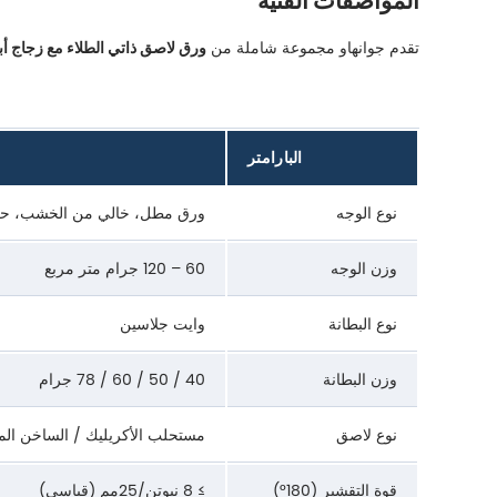
المواصفات الفنية
تقدم جوانهاو مجموعة شاملة من
ورق لاصق ذاتي الطلاء مع زجاج أ
البارامتر
نوع الوجه
ورق مطل، خالي من الخشب، حرار
وزن الوجه
60 – 120 جرام متر مربع
نوع البطانة
وايت جلاسين
وزن البطانة
40 / 50 / 60 / 78 جرام
نوع لاصق
مستحلب الأكريليك / الساخن الم
قوة التقشير (180°)
≥ 8 نيوتن/25مم (قياسي)