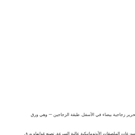
حرير زجاجية بيضاء في الأسفل. طبقة الزجاجين — وهي ورق
وزعات الملصقات الأوتوماتيكية عالية السرعة. تصنع غوانهاو ورق