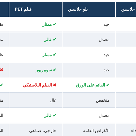
جلاسين
يلو جلاسين
فيلم PET
جيد
✔ ممتاز
فق
معتدل
✔ عالي
مع
جيد
✔ ممتاز
عا
جيد
✔ سوبيريور
✖ 
✔ القائم على الورق
✖ الفيلم البلاستيكي
✔ 
منخفض
عال
من
معتدل
✔ عالي
ال
اء
الأغراض العامة
خارجي، صناعي
ال