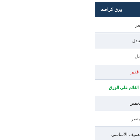
ورق كرافت
ير
تدل
دل
فقير
القائم على الورق
خفض
متغير
تصنيف الأساسي