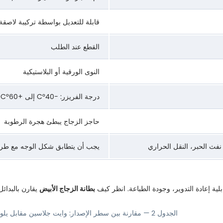
قابلة للتعديل بواسطة تركيبة لاصقة
القطع عند الطلب
النوى الورقية أو البلاستيكية
درجة الفريزر: −40°C إلى +60°C
حاجز الزجاج يبطئ هجرة الرطوبة
فث الحبر، النقل الحراري
يجب أن يتطابق شكل الوجه مع طري
قابلية إعادة التدوير، وجودة الطباعة. انظر كيف
بطانة الزجاج الأبيض
يقارن بالبدائل
الجدول 2 — مقارنة بين سطر الإصدار: وايت جلاسين مقابل يلو جلاسين، PET، كرافت