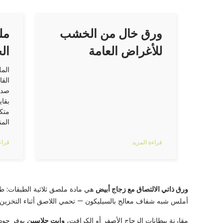
ورق خال من الخشب
مل
للأغراض العامة
ال
الم
القا
صدي
بقاي
متك
المن
قراءة المزيد
قراء
ورق ذاتي الالتصاق مع زجاج أبيض
هي مادة ملصق ثلاثية الطبقات: ط
أملس شبه شفاف معالج بالسيليكون — تحمي اللاصق أثناء التخزين 
مقارنة ببطانات الزجاج الأصفر أو الكرافت،
وايت جلاسين
يوفر جودة