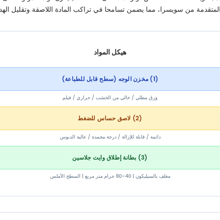
 المتقدمة من سويسرا، مما يضمن تسامحا في تراكب المادة اللاصقة وتقليل الهدر
هيكل المواد
(1) مخزن الوجه (سطح قابل للطباعة)
ورق مطلي / خالي من الخشب / حراري / فيلم
(2) لاصق حساس للضغط
دائمة / قابلة للإزالة / درجة مجمدة / عالية الدبوس
(3) بطانة إطلاق وايت جلاسين
مغلف بالسيليكون | 40–80 جرام متر مربع | السطح الأملس