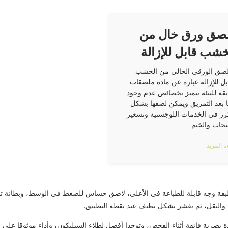
صق ورق خال من
خشب قابل للإزالة
لصق الورقي الخالي من الخشب
بل للإزالة عبارة عن مادة ملصقات
قة للبيئة تتميز بخصائص عدم وجود
ا بعد التمزيق ويمكن لصقها بشكل
رر في الخدمات اللوجستية وتسعير
تجات والختم
ة المزيد
بقة وجه قابلة للطباعة في الأعلى، لاصق حساس للضغط في الوسط، وبطانة ت
والنقل، ثم تقشر بشكل نظيف عند نقطة التطبيق.
 بصرية فائقة أثناء الفحص، وتوحدا أفضل لطلاء السيليكون، وأداء موثوقا على م