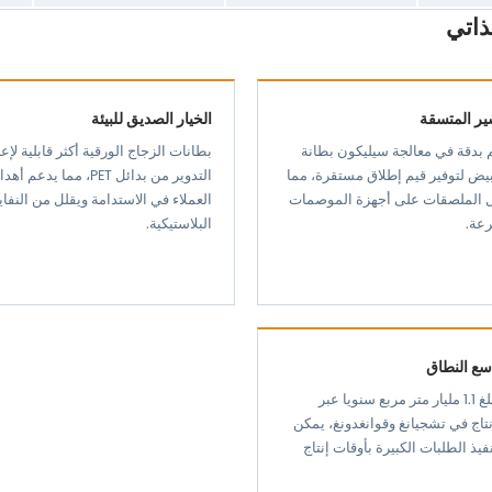
ذاتي
ير المتسقة
الخيار الصديق للبيئة
م بدقة في معالجة سيليكون بطانة
بطانات الزجاج الورقية أكثر قابلية لإع
أبيض لتوفير قيم إطلاق مستقرة، مما
التدوير من بدائل PET، مما يدعم أ
ل الملصقات على أجهزة الموصمات
العملاء في الاستدامة ويقلل من النفا
رعة.
البلاستيكية.
اسع النطاق
مع إنتاج يبلغ 1.1 مليار متر مربع سنويا عبر
تاج في تشجيانغ وقوانغدونغ، يمكن
نفيذ الطلبات الكبيرة بأوقات إنتاج