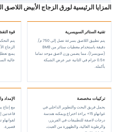
المزايا الرئيسية لورق الزجاج الأبيض اللاصق ال
تقنية الستائر السويسرية
قوة التقش
يتم تطبيق اللاصق بسرعة تصل إلى 750 م/
يتم التحك
دقيقة باستخدام مغطيات ستائر من BMB
الزجاج ال
(سويسرا)، مما يضمن وزن لاصق موحد تماما
يمنع تعط
±0.5 جرام في الثانية عبر عرض الشبكة
عالية الس
بأكمله.
تركيبات مخصصة
الإمداد و
يحمل فريق البحث والتطوير الداخلي في
غوانهاو 15+ براءة اختراع ويمكنه هندسة
قاعدتين إن
درجات لاصقة للتطبيقات في الفريزر،
لقوانهاو ت
والرطوبة العالية، والظهورة من العبث،
قصيرة.